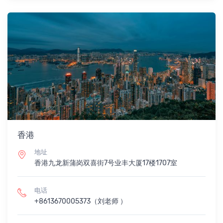
香港
地址
香港九龙新蒲岗双喜街7号业丰大厦17楼1707室
电话
+8613670005373（刘老师 ）