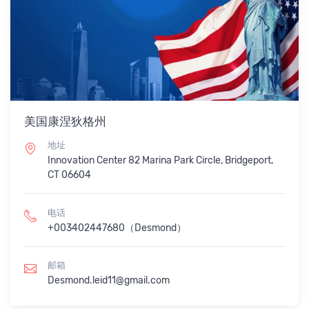
美国康涅狄格州
地址
Innovation Center 82 Marina Park Circle, Bridgeport,
CT 06604
电话
+003402447680（Desmond）
邮箱
Desmond.leid11@gmail.com