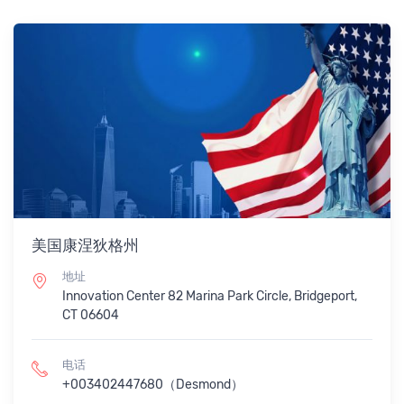
美国康涅狄格州
地址
Innovation Center 82 Marina Park Circle, Bridgeport,
CT 06604
电话
+003402447680（Desmond）